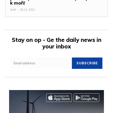
k moři!
Svět
-
26.11.2021
Stay on op - Ge the daily news in
your inbox
SUBSCRIBE