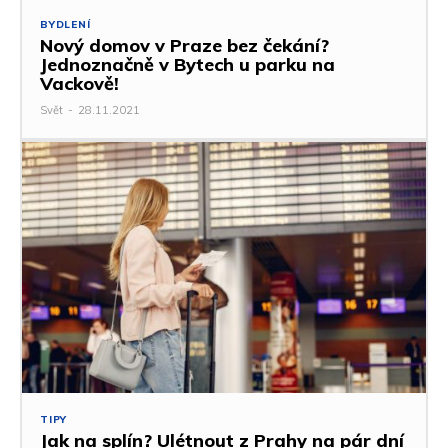
BYDLENÍ
Nový domov v Praze bez čekání?
Jednoznačně v Bytech u parku na
Vackově!
Svět
-
28.11.2021
TIPY
Jak na splín? Ulétnout z Prahy na pár dní