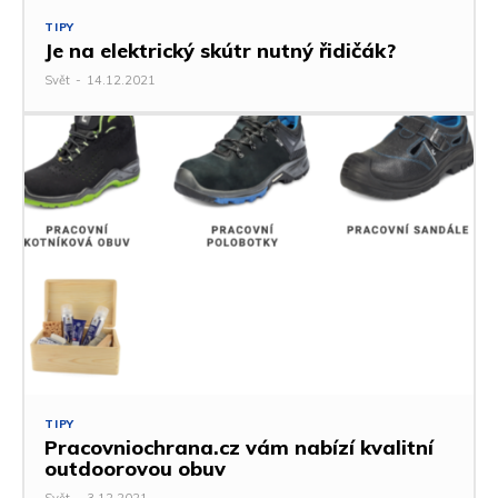
TIPY
Je na elektrický skútr nutný řidičák?
Svět
-
14.12.2021
TIPY
Pracovniochrana.cz vám nabízí kvalitní
outdoorovou obuv
Svět
-
3.12.2021