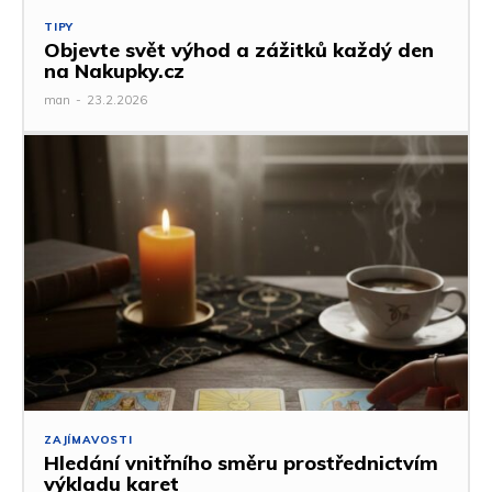
TIPY
Objevte svět výhod a zážitků každý den
na Nakupky.cz
man
-
23.2.2026
ZAJÍMAVOSTI
Hledání vnitřního směru prostřednictvím
výkladu karet