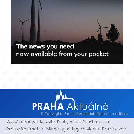
© Copyright - Press Media - info@press-media.cz
Aktuální zpravodajství z Prahy vám přináší redakce
PressMedia.net > Máme tajné tipy co vidět v Praze a kde