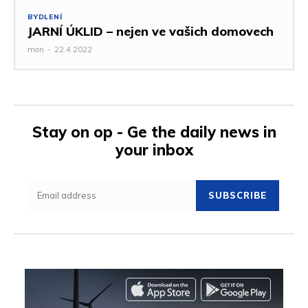
BYDLENÍ
JARNÍ ÚKLID – nejen ve vašich domovech
man
-
22.4.2022
Stay on op - Ge the daily news in
your inbox
SUBSCRIBE