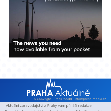
© Copyright - Press Media - info@press-media.cz
Aktuální zpravodajství z Prahy vám přináší redakce