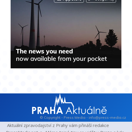
© Copyright - Press Media - info@press-media.cz
Aktuální zpravodajství z Prahy vám přináší redakce