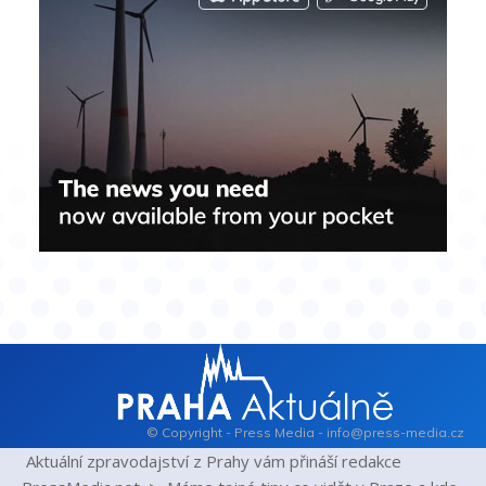
© Copyright - Press Media - info@press-media.cz
Aktuální zpravodajství z Prahy vám přináší redakce