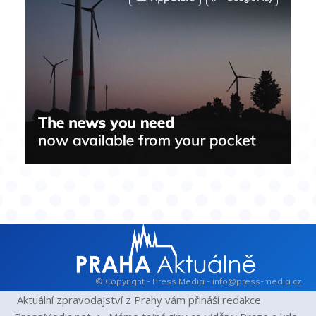
© Copyright - Press Media - info@press-media.cz
Aktuální zpravodajství z Prahy vám přináší redakce