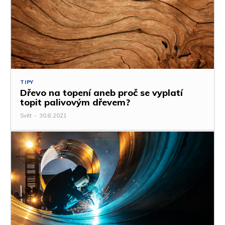
TIPY
Dřevo na topení aneb proč se vyplatí
topit palivovým dřevem?
Svět
-
30.8.2021