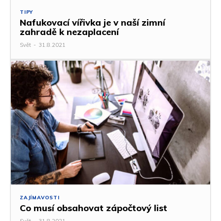
TIPY
Nafukovací vířivka je v naší zimní
zahradě k nezaplacení
Svět
-
31.8.2021
ZAJÍMAVOSTI
Co musí obsahovat zápočtový list
Svět
-
31.8.2021