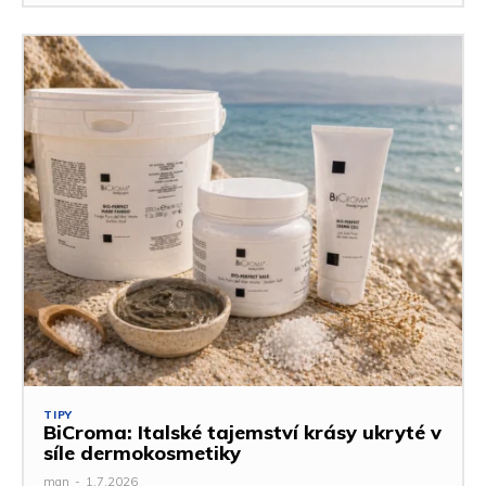
TIPY
BiCroma: Italské tajemství krásy ukryté v
síle dermokosmetiky
man
-
1.7.2026