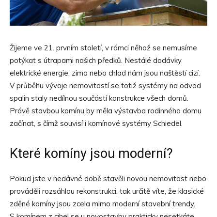
Žijeme ve 21. prvním století, v rámci něhož se nemusíme
potýkat s útrapami našich předků. Nestálé dodávky
elektrické energie, zima nebo chlad nám jsou naštěstí cizí.
V průběhu vývoje nemovitostí se totiž systémy na odvod
spalin staly nedílnou součástí konstrukce všech domů.
Právě stavbou komínu by měla výstavba rodinného domu
začínat, s čímž souvisí i komínové systémy Schiedel.
Které komíny jsou moderní?
Pokud jste v nedávné době stavěli novou nemovitost nebo
prováděli rozsáhlou rekonstrukci, tak určitě víte, že klasické
zděné komíny jsou zcela mimo moderní stavební trendy.
S komínem z cihel se u novostavby prakticky nesetkáte,