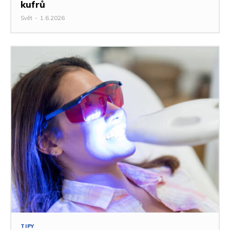
kufrů
Svět
-
1.6.2026
TIPY