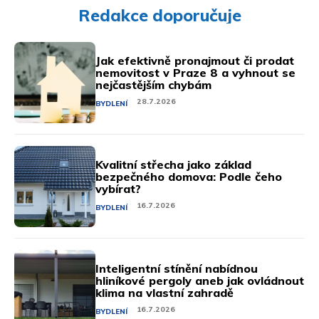
Redakce doporučuje
Jak efektivně pronajmout či prodat
nemovitost v Praze 8 a vyhnout se
nejčastějším chybám
28.7.2026
BYDLENÍ
Kvalitní střecha jako základ
bezpečného domova: Podle čeho
vybírat?
16.7.2026
BYDLENÍ
Inteligentní stínění nabídnou
hliníkové pergoly aneb jak ovládnout
klima na vlastní zahradě
16.7.2026
BYDLENÍ