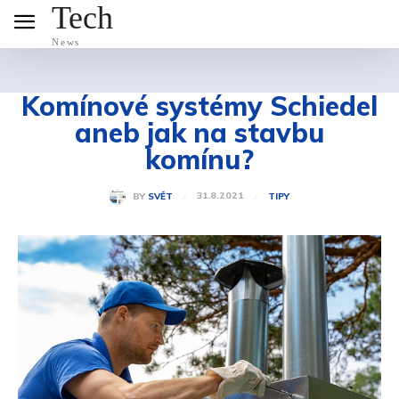
Tech
News
Komínové systémy Schiedel
aneb jak na stavbu
komínu?
31.8.2021
BY
SVĚT
TIPY