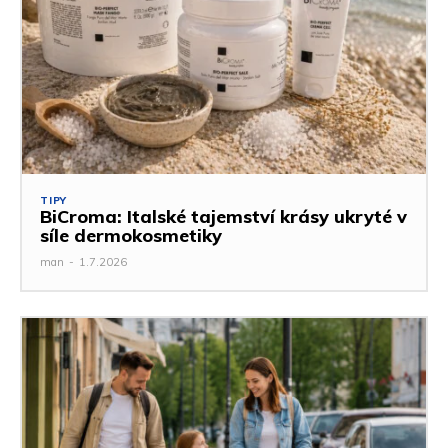
TIPY
BiCroma: Italské tajemství krásy ukryté v
síle dermokosmetiky
man
-
1.7.2026