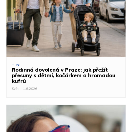
TIPY
Rodinná dovolená v Praze: jak přežít
přesuny s dětmi, kočárkem a hromadou
kufrů
Svět
-
1.6.2026