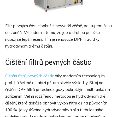
Filtr pevných částic bohužel nevydrží věčně, postupem času
se zanáší. Vzhledem k tomu, že jde o drahou položku,
nabízí se lepší řešení. Tím je renovace DPF filtru díky
hydrodynamickému čištění.
Čištění filtrů pevných částic
Čištění filtrů pevných částic
díky moderním technologiím
probíhá šetrně a nabízí přitom skvělé výsledky. Stroj na
čištění DPF filtrů je technologicky pokročilým multifunkčním
zařízením. Velmi rozšířenou metodou je hydrodynamické
čištění, které dokáže obnovit výkon filtru až na původních
100 %. Je využívána hydrodynamická síla turbulentního
vodního proudu a síla impulsu kompresorem stlačeného