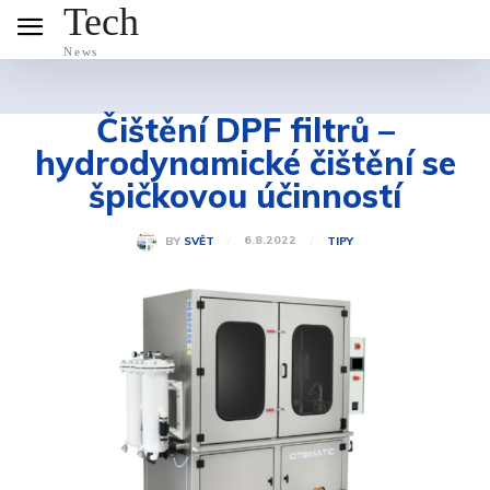
Tech
News
Čištění DPF filtrů –
hydrodynamické čištění se
špičkovou účinností
6.8.2022
BY
SVĚT
TIPY