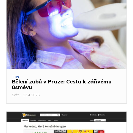
TIPY
Bělení zubů v Praze: Cesta k zářivému
úsměvu
Svět
-
23.4.2026