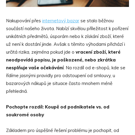
Nakupování přes
internetov
ý bazar
se stalo běžnou
součástí našeho života. Nabízí skvělou příležitost k pořízení
unikátních předmětů, úsporám nebo k získání zboží, které
už není k dostání jinde. Avšak s těmito výhodami přichází i
určitá rizika, zejména pokud jde o
vracení zboží, kter
é
neodpovídá popisu, je poš
kozen
é
, nebo zkrátka
nesplňuje vaše očekávání
. Na rozdíl od e-shopů, kde se
řídíme jasnými pravidly pro odstoupení od smlouvy, u
bazarových nákupů je situace často mnohem méně
přehledná.
Pochopte rozdíl: Koupě od podnikatele vs. od
soukrom
é
osoby
Základem pro úspěšné řešení problému je pochopit, od