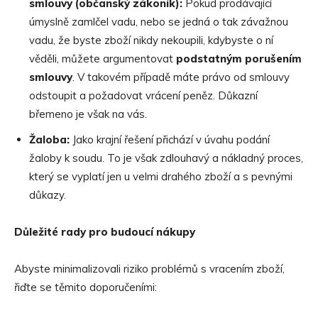
smlouvy (obč
ansk
ý zákoník):
Pokud prodávající
úmyslně zamlčel vadu, nebo se jedná o tak závažnou
vadu, že byste zboží nikdy nekoupili, kdybyste o ní
věděli, můžete argumentovat
podstatným porušením
smlouvy
. V takovém případě máte právo od smlouvy
odstoupit a požadovat vrácení peněz. Důkazní
břemeno je však na vás.
Žaloba:
Jako krajní řešení přichází v úvahu podání
žaloby k soudu. To je však zdlouhavý a nákladný proces,
který se vyplatí jen u velmi drahého zboží a s pevnými
důkazy.
Důležit
é
rady pro budoucí nákupy
Abyste minimalizovali riziko problémů s vracením zboží,
řiďte se těmito doporučeními: