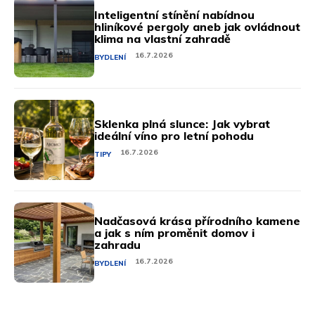
Inteligentní stínění nabídnou
hliníkové pergoly aneb jak ovládnout
klima na vlastní zahradě
16.7.2026
BYDLENÍ
Sklenka plná slunce: Jak vybrat
ideální víno pro letní pohodu
16.7.2026
TIPY
Nadčasová krása přírodního kamene
a jak s ním proměnit domov i
zahradu
16.7.2026
BYDLENÍ