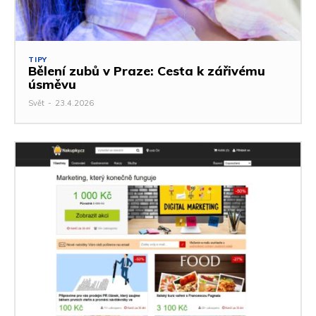
TIPY
Bělení zubů v Praze: Cesta k zářivému
úsměvu
Svět
-
23.4.2026