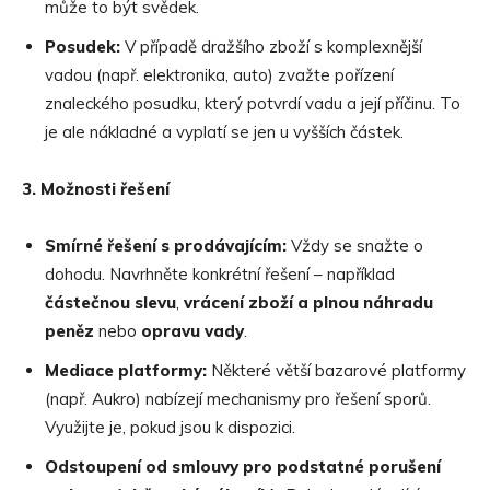
může to být svědek.
Posudek:
V případě dražšího zboží s komplexnější
vadou (např. elektronika, auto) zvažte pořízení
znaleckého posudku, který potvrdí vadu a její příčinu. To
je ale nákladné a vyplatí se jen u vyšších částek.
3. Možnosti řešení
Smírné řešení
s prod
ávajícím:
Vždy se snažte o
dohodu. Navrhněte konkrétní řešení – například
částečnou slevu
,
vrácení zboží a plnou náhradu
peněz
nebo
opravu vady
.
Mediace platformy:
Některé větší bazarové platformy
(např. Aukro) nabízejí mechanismy pro řešení sporů.
Využijte je, pokud jsou k dispozici.
Odstoupení od smlouvy pro podstatn
é
porušení