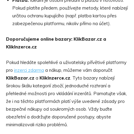
Platba:
Ideální je osobní předání a platba v hotovosti.
Pokud platíte předem, používejte metody, které nabízejí
určitou ochranu kupujícího (např. platba kartou přes
zabezpečenou platformu, nikoliv přímo na účet).
Doporučujeme online bazary: KlikBazar.cz a
KlikInzerce.cz
Pokud hledáte spolehlivé a uživatelsky přívětivé platformy
pro
inzerci
zdarma
a nákup, můžeme vám doporučit
KlikBazar.cz
a
KlikInzerce.cz
. Tyto bazary nabízejí
širokou škálu kategorií zboží, jednoduché rozhraní a
přehledné možnosti pro vkládání inzerátů. Pamatujte však,
že i na těchto platformách platí výše uvedené zásady pro
bezpečné nákupy od soukromých osob. Vždy buďte
obezřetní a dodržujte doporučené postupy, abyste
minimalizovali riziko problémů.