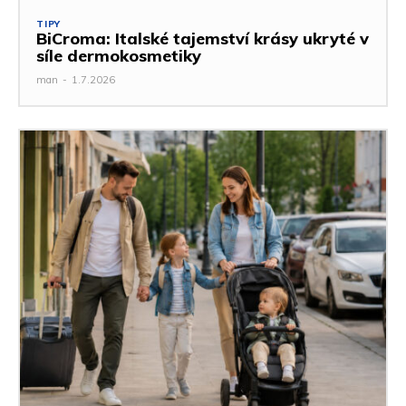
TIPY
BiCroma: Italské tajemství krásy ukryté v
síle dermokosmetiky
man
-
1.7.2026