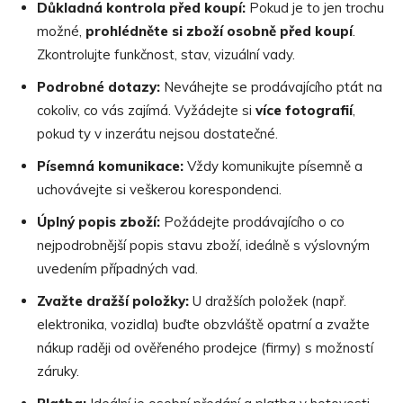
Důkladná kontrola před koupí:
Pokud je to jen trochu
možné,
prohl
é
dněte si zboží osobně před koupí
.
Zkontrolujte funkčnost, stav, vizuální vady.
Podrobn
é
dotazy:
Neváhejte se prodávajícího ptát na
cokoliv, co vás zajímá. Vyžádejte si
více fotografií
,
pokud ty v inzerátu nejsou dostatečné.
Písemná komunikace:
Vždy komunikujte písemně a
uchovávejte si veškerou korespondenci.
Úplný popis zboží:
Požádejte prodávajícího o co
nejpodrobnější popis stavu zboží, ideálně s výslovným
uvedením případných vad.
Zvaž
te dra
žší položky:
U dražších položek (např.
elektronika, vozidla) buďte obzvláště opatrní a zvažte
nákup raději od ověřeného prodejce (firmy) s možností
záruky.