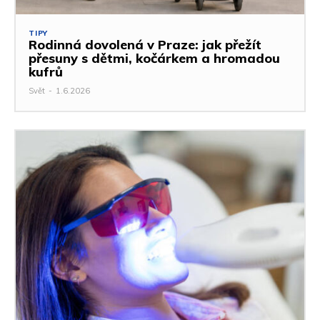
TIPY
Rodinná dovolená v Praze: jak přežít
přesuny s dětmi, kočárkem a hromadou
kufrů
Svět
-
1.6.2026