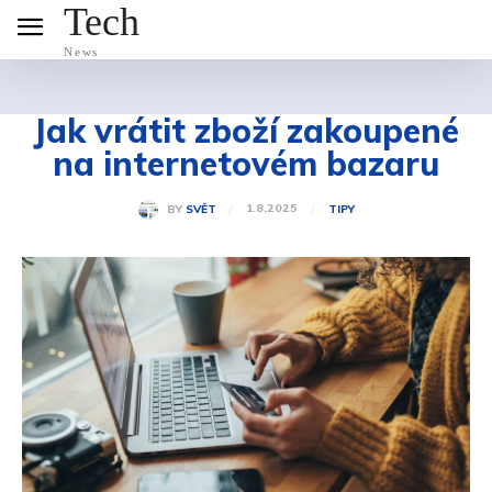
Tech
News
Jak vrátit zboží zakoupené
na internetovém bazaru
1.8.2025
BY
SVĚT
TIPY