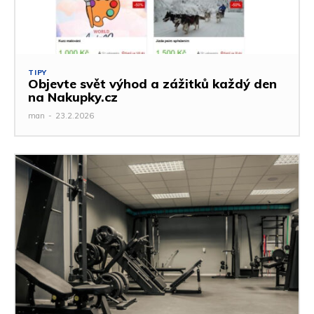
TIPY
Objevte svět výhod a zážitků každý den
na Nakupky.cz
man
-
23.2.2026