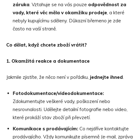
záruka
. Vztahuje se na vás pouze
odpovědnost za
vady, kter
é
věc měla v okamžiku prodeje
, a které
nebyly kupujícímu sděleny. Důkazní břemeno je zde
často na vaší straně.
Co dělat, když chcete zboží vrá
tit?
1. Okamžitá reakce a dokumentace
Jakmile zjistíte, že něco není v pořádku,
jednejte ihned
.
Fotodokumentace/videodokumentace:
Zdokumentujte veškeré vady, poškození nebo
nesrovnalosti. Udělejte detailní fotografie nebo video,
které prokáží stav zboží při převzetí.
Komunikace s prodávajícím:
Co nejdříve kontaktujte
prodávajícího. Vždy komunikujte písemně (e-mail, zpráva