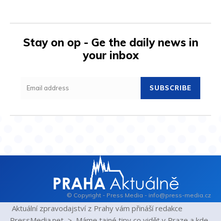
Stay on op - Ge the daily news in
your inbox
SUBSCRIBE
© Copyright - Press Media - info@press-media.cz
Aktuální zpravodajství z Prahy vám přináší redakce
PressMedia.net > Máme tajné tipy co vidět v Praze a kde