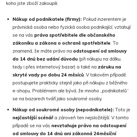
koho jste zboží zakoupili.
Nákup od podnikatele (firmy):
Pokud inzerentem je
právnická osoba nebo fyzická osoba podnikající, vztahují
se na vás
práva spotřebitele dle obč
ansk
é
ho
zákoníku a zákona o ochraně spotřebitele
. To
znamená, že máte právo na
odstoupení od smlouvy
do 14 dnů bez udání důvodu
(při nákupu na dálku,
tedy i přes internetový bazar) a také na
záruku na
skryt
é
vady po dobu 24 měsíců
. V takovém případě
postupujete prakticky stejně jako při nákupu z běžného
e-shopu. Problémem ale bývá, že mnoho „podnikatelů“
se na bazarech tváří jako soukromé osoby.
Nákup od soukrom
é
osoby (nepodnikatele):
Toto je
nejčastější
sc
é
nář
a zároveň ten nejsložitější. V tomto
případě se na vás
nevztahuje právo na odstoupení
od smlouvy do 14 dnů ani zá
konn
á 24měsíční