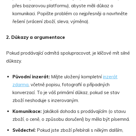
přes bazarovou platformu), abyste měli důkaz o
komunikaci. Popište problém co nejpřesněji a navrhněte
řešení (vrácení zboží, sleva, výměna).
2. Důkazy a argumentace
Pokud prodávající odmítá spolupracovat, je klíčové mít silné
důkazy.
Původní
inzer
á
t:
Mějte uložený kompletní
inzer
át
zdarma
, včetně popisu, fotografií a případných
konverzací. To je váš primární důkaz, pokud se stav
zboží neshoduje s inzerovaným.
Komunikace:
Jakákoli dohoda s prodávajícím (o stavu
zboží, o ceně, o způsobu doručení) by měla být písemná.
Sv
ědectví:
Pokud jste zboží přebírali s někým dalším,