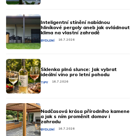
Inteligentní stínění nabídnou
hliníkové pergoly aneb jak ovládnout
klima na vlastní zahradě
16.7.2026
BYDLENÍ
Sklenka plná slunce: Jak vybrat
ideální víno pro letní pohodu
16.7.2026
TIPY
Nadčasová krása přírodního kamene
a jak s ním proměnit domov i
zahradu
16.7.2026
BYDLENÍ