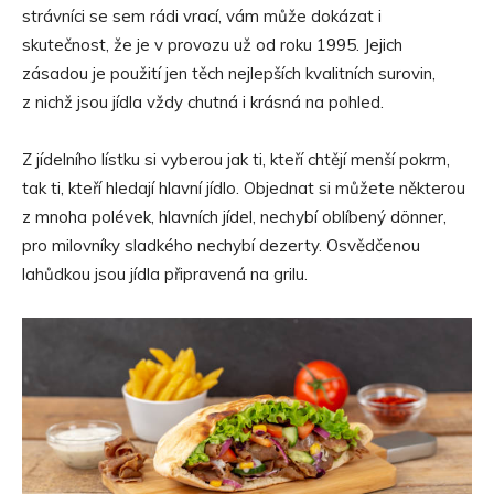
strávníci se sem rádi vrací, vám může dokázat i
skutečnost, že je v provozu už od roku 1995. Jejich
zásadou je použití jen těch nejlepších kvalitních surovin,
z nichž jsou jídla vždy chutná i krásná na pohled.
Z jídelního lístku si vyberou jak ti, kteří chtějí menší pokrm,
tak ti, kteří hledají hlavní jídlo. Objednat si můžete některou
z mnoha polévek, hlavních jídel, nechybí oblíbený dönner,
pro milovníky sladkého nechybí dezerty. Osvědčenou
lahůdkou jsou jídla připravená na grilu.