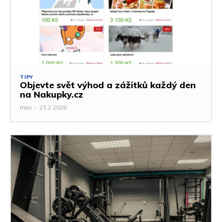
TIPY
Objevte svět výhod a zážitků každý den
na Nakupky.cz
man
-
23.2.2026