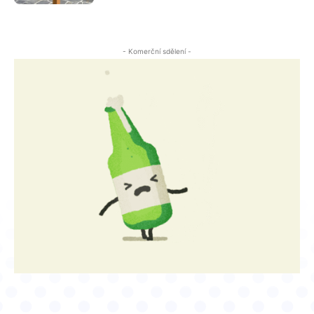
- Komerční sdělení -