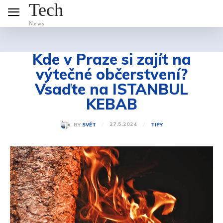
Tech
News
Kde v Praze si zajít na
výtečné občerstvení?
Vsaďte na ISTANBUL
KEBAB
27.5.2024
BY
SVĚT
TIPY