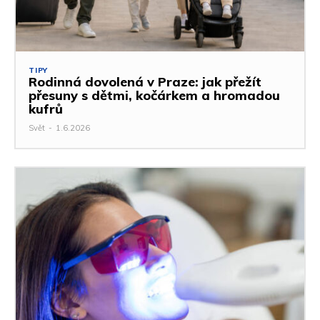
TIPY
Rodinná dovolená v Praze: jak přežít
přesuny s dětmi, kočárkem a hromadou
kufrů
Svět
-
1.6.2026