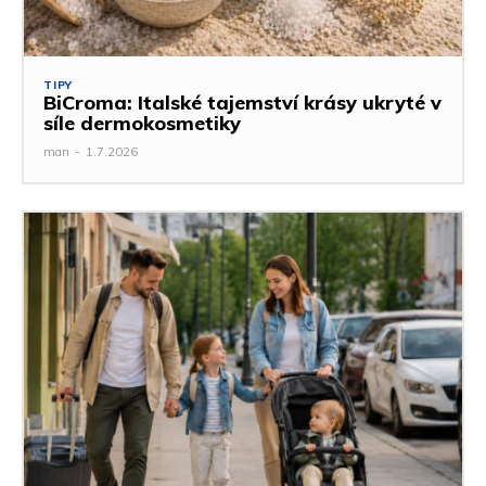
TIPY
BiCroma: Italské tajemství krásy ukryté v
síle dermokosmetiky
man
-
1.7.2026