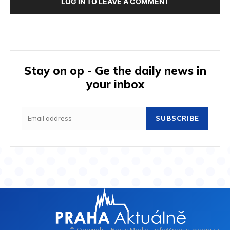
LOG IN TO LEAVE A COMMENT
Stay on op - Ge the daily news in
your inbox
SUBSCRIBE
© Copyright - Press Media - info@press-media.cz