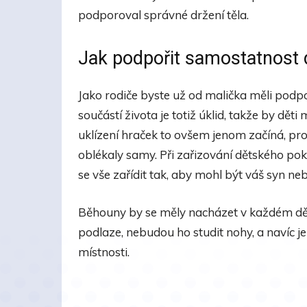
podporoval správné držení těla.
Jak podpořit samostatnost 
Jako rodiče byste už od malička měli podp
součástí života je totiž úklid, takže by dě
uklízení hraček to ovšem jenom začíná, prot
oblékaly samy. Při zařizování dětského pok
se vše zařídit tak, aby mohl být váš syn ne
Běhouny by se měly nacházet v každém děts
podlaze, nebudou ho studit nohy, a navíc je 
místnosti.