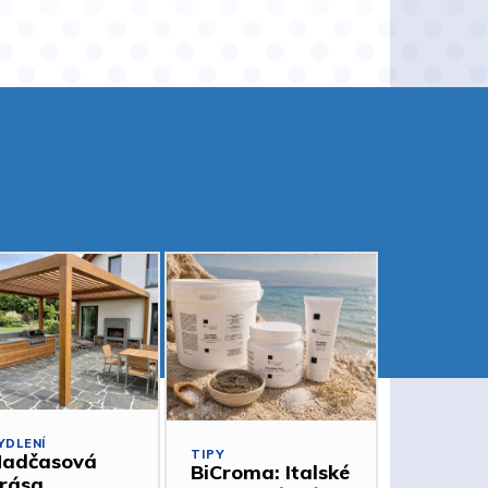
YDLENÍ
TIPY
adčasová
BiCroma: Italské
rása