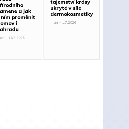
tajemství krásy
řírodního
ukryté v síle
amene a jak
dermokosmetiky
 ním proměnit
omov i
man
-
1.7.2026
ahradu
an
-
16.7.2026