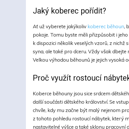
Jaký koberec pořídit?
Ať už vyberete jakýkoliv
koberec běhoun
,
pokoje. Tomu byste měli přizpůsobit i je
k dispozici několik veselých vzorů, z nichž
syna, ale také pro dceru. Vždy však dbejte 
Velkou výhodou běhounů je jejich vysoká o
Proč využít rostoucí nábyte
Koberce běhouny jsou sice srdcem dětského
další součásti dětského království. Se vs
chvíle, kdy mu začne být malý nejenom praco
z tohoto pohledu rostoucí nábytek, který mů
nastavitelné výšce a také sklonu pracovní 