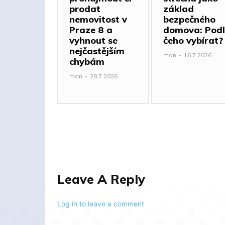
prodat
základ
nemovitost v
bezpečného
Praze 8 a
domova: Podl
vyhnout se
čeho vybírat?
nejčastějším
man
-
16.7.2026
chybám
man
-
28.7.2026
Leave A Reply
Log in to leave a comment