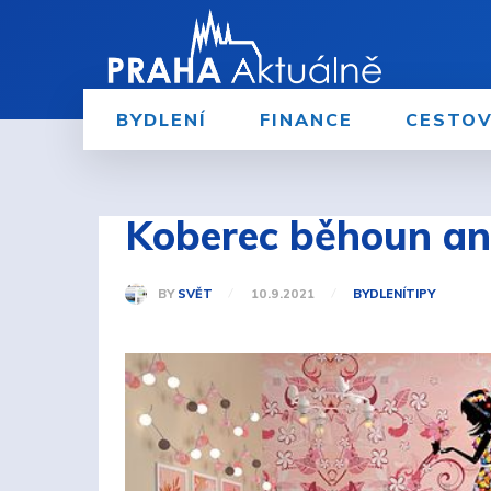
BYDLENÍ
FINANCE
CESTOV
Koberec běhoun ane
BY
SVĚT
10.9.2021
BYDLENÍ
TIPY