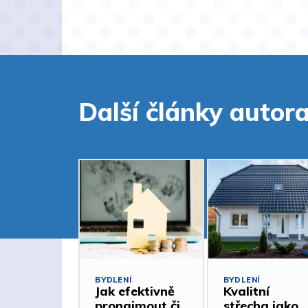
Další články autor
BYDLENÍ
BYDLENÍ
Jak efektivně
Kvalitní
pronajmout či
střecha jako