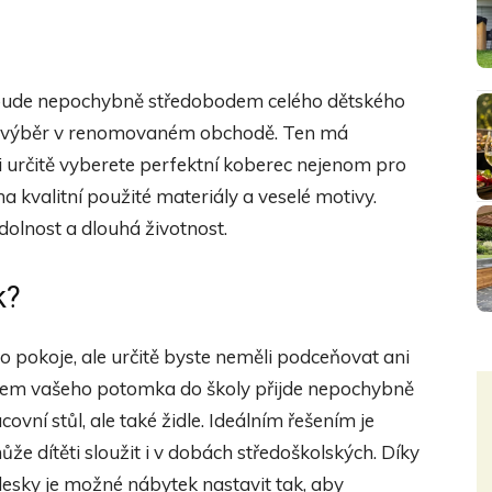
 bude nepochybně středobodem celého dětského
ho výběr v renomovaném obchodě. Ten má
 si určitě vyberete perfektní koberec nejenom pro
na kvalitní použité materiály a veselé motivy.
dolnost a dlouhá životnost.
k?
 pokoje, ale určitě byste neměli podceňovat ani
tupem vašeho potomka do školy přijde nepochybně
vní stůl, ale také židle. Ideálním řešením je
že dítěti sloužit i v dobách středoškolských. Díky
desky je možné nábytek nastavit tak, aby