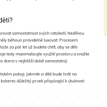
dětí?
orovat samostatnost svých ratolestí. Nedílnou
ti měly běhoun pravidelně luxovat. Procesem
ože za pár let už budete chtít, aby se děti
oje tedy maximalizujte využití prostoru a snažte
bo dcera v nejbližší době samostatný.
kém pokoji. Jakmile si dítě bude hrát na
koberec důležitý prvek přispívající k útulnosti