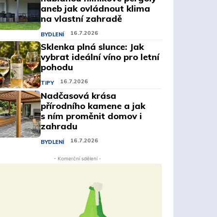
aneb jak ovládnout klima
na vlastní zahradě
16.7.2026
BYDLENÍ
Sklenka plná slunce: Jak
vybrat ideální víno pro letní
pohodu
16.7.2026
TIPY
Nadčasová krása
přírodního kamene a jak
s ním proměnit domov i
zahradu
16.7.2026
BYDLENÍ
- Komerční sdělení -