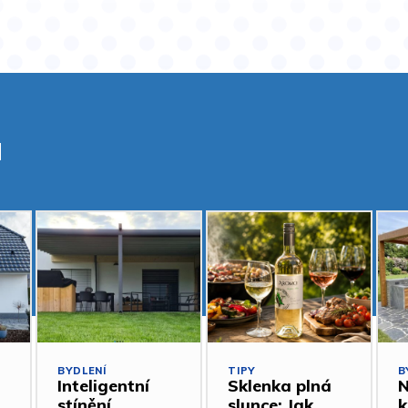
a
BYDLENÍ
TIPY
B
Inteligentní
Sklenka plná
N
stínění
slunce: Jak
k