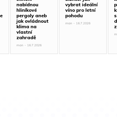
nabídnou
vybrat ideální
p
hliníkové
víno pro letní
k
e
pergoly aneb
pohodu
s
jak ovládnout
d
man
-
16.7.2026
klima na
z
vlastní
m
zahradě
man
-
16.7.2026