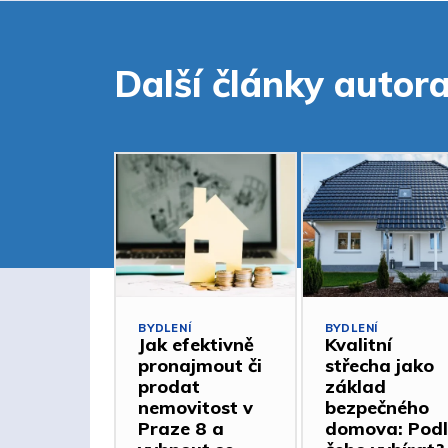
Další články autor
BYDLENÍ
BYDLENÍ
Jak efektivně
Kvalitní
pronajmout či
střecha jako
prodat
základ
nemovitost v
bezpečného
Praze 8 a
domova: Podl