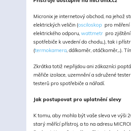
Přístroje dostupné na micronix.cz
Micronix je internetový obchod, na jehož st
elektrických veličin (
osciloskop
pro měření e
elektrického odporu,
wattmetr
pro zjištění
spotřebiče k uvedení do chodu,.), tak i příst
(
termokamera
, dálkoměr, otáčkoměr,..). T
Zkrátka totiž nepřijdou ani zákazníci poptáva
měřiče izolace, uzemnění a sdružené teste
testerů pro spotřebiče a nářadí.
Jak postupovat pro uplatnění slevy
K tomu, aby mohla být vaše sleva ve výši 
starý měřící přístroj, a to na adresu MICRON