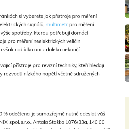
ránkách si vyberete jak přístroje pro měření
lektrických signálů,
multimetr
pro měření
 výše spotřeby, kterou potřebují domácí
roje pro měření neelektrických veličin
ím však nabídka ani z daleka nekončí.
jící přístroje pro revizní techniky, kteří hledají
ry rozvodů nízkého napětí včetně sdružených
20 % odečtena, je samozřejmě nutné odeslat váš
IX, spol. s.r.o., Antala Staška 1076/33a, 140 00