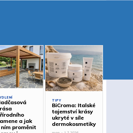
YDLENÍ
TIPY
adčasová
BiCroma: Italské
rása
tajemství krásy
řírodního
ukryté v síle
amene a jak
dermokosmetiky
 ním proměnit
man
-
1.7.2026