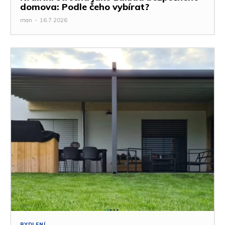
domova: Podle čeho vybírat?
man
-
16.7.2026
BYDLENÍ