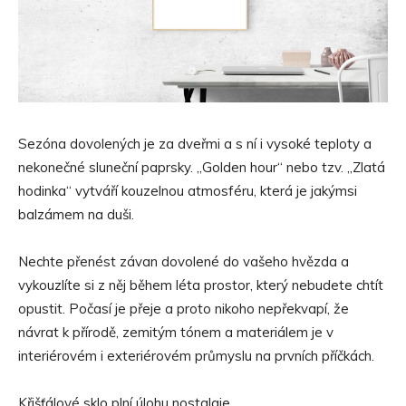
Sezóna dovolených je za dveřmi a s ní i vysoké teploty a
nekonečné sluneční paprsky. „Golden hour“ nebo tzv. „Zlatá
hodinka“ vytváří kouzelnou atmosféru, která je jakýmsi
balzámem na duši.
Nechte přenést závan dovolené do vašeho hvězda a
vykouzlíte si z něj během léta prostor, který nebudete chtít
opustit. Počasí je přeje a proto nikoho nepřekvapí, že
návrat k přírodě, zemitým tónem a materiálem je v
interiérovém i exteriérovém průmyslu na prvních příčkách.
Křišťálové sklo plní úlohu nostalgie