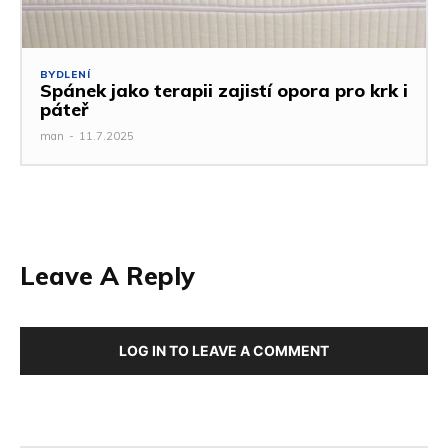
BYDLENÍ
Spánek jako terapii zajistí opora pro krk i
páteř
man
-
11.7.2025
Leave A Reply
LOG IN TO LEAVE A COMMENT