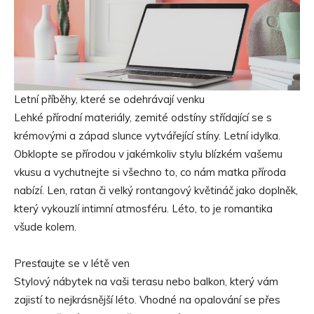
Letní příběhy, které se odehrávají venku
Lehké přírodní materiály, zemité odstíny střídající se s
krémovými a západ slunce vytvářející stíny. Letní idylka.
Obklopte se přírodou v jakémkoliv stylu blízkém vašemu
vkusu a vychutnejte si všechno to, co nám matka příroda
nabízí. Len, ratan či velký rontangový květináč jako doplněk,
který vykouzlí intimní atmosféru. Léto, to je romantika
všude kolem.
Presťaujte se v létě ven
Stylový nábytek na vaši terasu nebo balkon, který vám
zajistí to nejkrásnější léto. Vhodné na opalování se přes