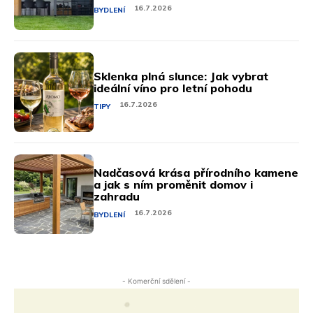
16.7.2026
BYDLENÍ
Sklenka plná slunce: Jak vybrat
ideální víno pro letní pohodu
16.7.2026
TIPY
Nadčasová krása přírodního kamene
a jak s ním proměnit domov i
zahradu
16.7.2026
BYDLENÍ
- Komerční sdělení -