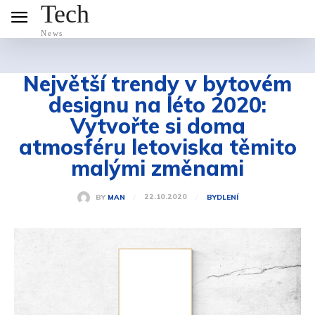
Tech
News
Největší trendy v bytovém
designu na léto 2020:
Vytvořte si doma
atmosféru letoviska těmito
malými změnami
22.10.2020
BY
MAN
BYDLENÍ