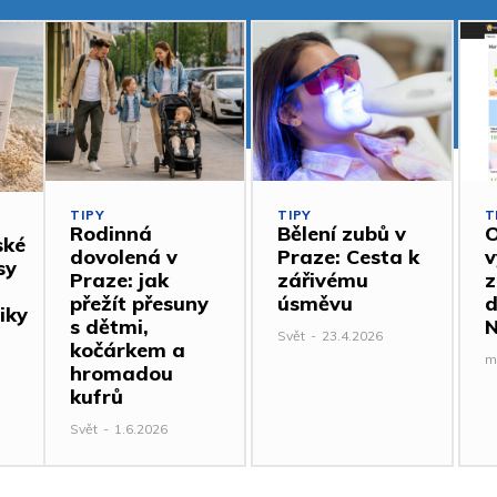
TIPY
TIPY
T
Rodinná
Bělení zubů v
O
ské
dovolená v
Praze: Cesta k
v
sy
Praze: jak
zářivému
z
přežít přesuny
úsměvu
d
iky
s dětmi,
N
Svět
-
23.4.2026
kočárkem a
m
hromadou
kufrů
Svět
-
1.6.2026