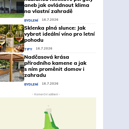
aneb jak ovládnout klima
na vlastní zahradě
16.7.2026
BYDLENÍ
Sklenka plná slunce: Jak
vybrat ideální víno pro letní
pohodu
16.7.2026
TIPY
Nadčasová krása
přírodního kamene a jak
s ním proměnit domov i
zahradu
16.7.2026
BYDLENÍ
- Komerční sdělení -