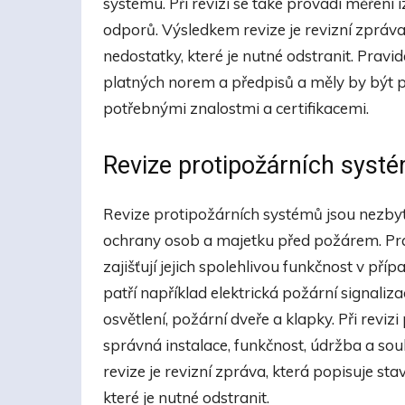
systému. Při revizi se také provádí měření
odporů. Výsledkem revize je revizní zpráva
nedostatky, které je nutné odstranit. Pravid
platných norem a předpisů a měly by být 
potřebnými znalostmi a certifikacemi.
Revize protipožárních syst
Revize protipožárních systémů jsou nezbyt
ochrany osob a majetku před požárem. Pra
zajišťují jejich spolehlivou funkčnost v př
patří například elektrická požární signalizac
osvětlení, požární dveře a klapky. Při reviz
správná instalace, funkčnost, údržba a so
revize je revizní zpráva, která popisuje s
které je nutné odstranit.