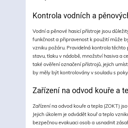
Kontrola vodních a pěnových
Vodní a pěnové hasicí přístroje jsou důlež
funkčnost a připravenost k použití může bý
vzniku požáru. Pravidelná kontrola těchto 
stavu, tlaku v nádobě, množství hasiva a c
také ověření označení přístrojů, jejich umís
by měly být kontrolovány v souladu s pok
Zařízení na odvod kouře a t
Zařízení na odvod kouře a tepla (ZOKT) jso
Jejich úkolem je odvádět kouř a teplo vznik
bezpečnou evakuaci osob a usnadnit zásah 