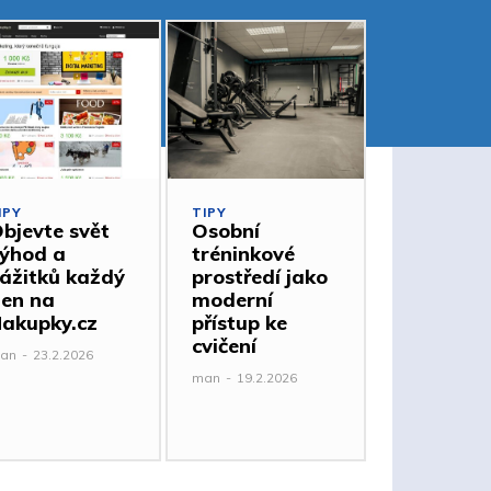
IPY
TIPY
bjevte svět
Osobní
ýhod a
tréninkové
ážitků každý
prostředí jako
en na
moderní
akupky.cz
přístup ke
cvičení
an
-
23.2.2026
man
-
19.2.2026