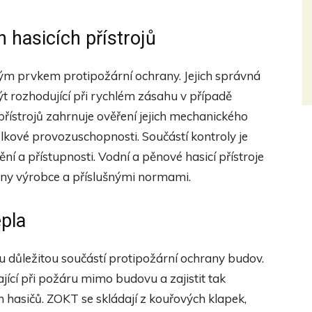
 hasicích přístrojů
itým prvkem protipožární ochrany. Jejich správná
t rozhodující při rychlém zásahu v případě
přístrojů zahrnuje ověření jejich mechanického
elkové provozuschopnosti. Součástí kontroly je
tění a přístupnosti. Vodní a pěnové hasicí přístroje
yny výrobce a příslušnými normami.
epla
u důležitou součástí protipožární ochrany budov.
ající při požáru mimo budovu a zajistit tak
hasičů. ZOKT se skládají z kouřových klapek,