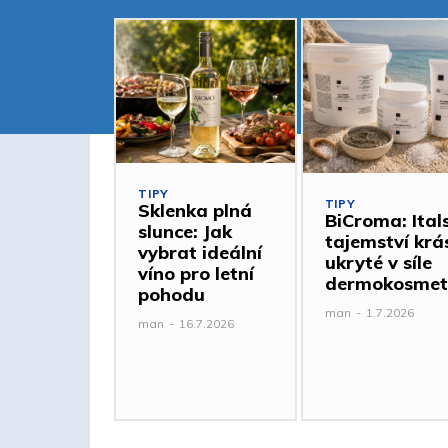
TIPY
TIPY
Sklenka plná
BiCroma: Ital
slunce: Jak
tajemství krá
vybrat ideální
ukryté v síle
víno pro letní
dermokosmet
pohodu
man
-
1.7.2026
man
-
16.7.2026