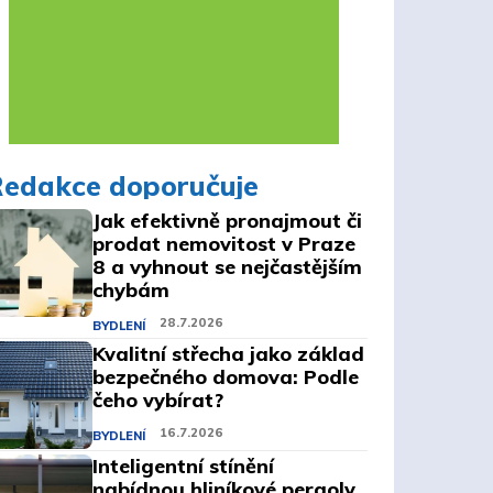
Redakce doporučuje
Jak efektivně pronajmout či
prodat nemovitost v Praze
8 a vyhnout se nejčastějším
chybám
28.7.2026
BYDLENÍ
Kvalitní střecha jako základ
bezpečného domova: Podle
čeho vybírat?
16.7.2026
BYDLENÍ
Inteligentní stínění
nabídnou hliníkové pergoly