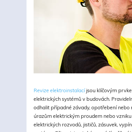
Revize elektroinstalací
jsou klíčovým prvkem
elektrických systémů v budovách. Pravideln
odhalit případné závady, opotřebení nebo 
úrazům elektrickým proudem nebo vzniku po
elektrických rozvodů, jističů, zásuvek, vypí