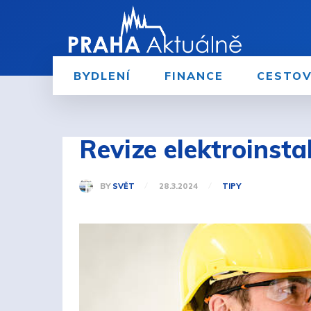
BYDLENÍ
FINANCE
CESTOV
Revize elektroinsta
BY
SVĚT
28.3.2024
TIPY