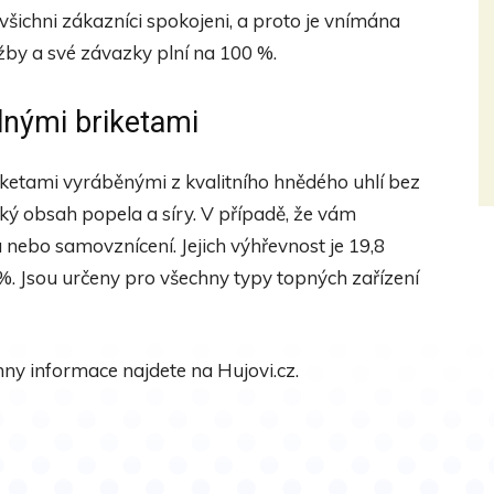
šichni zákazníci spokojeni, a proto je vnímána
lužby a své závazky plní na 100 %.
lnými briketami
iketami vyráběnými z kvalitního hnědého uhlí bez
zký obsah popela a síry. V případě, že vám
 nebo samovznícení. Jejich výhřevnost je 19,8
%. Jsou určeny pro všechny typy topných zařízení
hny informace najdete na Hujovi.cz.