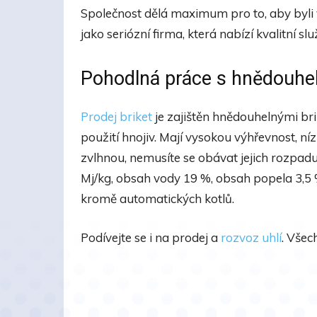
Společnost dělá maximum pro to, aby byli v
jako seriózní firma, která nabízí kvalitní s
Pohodlná práce s hnědouhe
Prodej briket
je zajištěn hnědouhelnými br
použití hnojiv. Mají vysokou výhřevnost, ní
zvlhnou, nemusíte se obávat jejich rozpadu
Mj/kg, obsah vody 19 %, obsah popela 3,5 
kromě automatických kotlů.
Podívejte se i na prodej a
rozvoz uhlí
. Všec