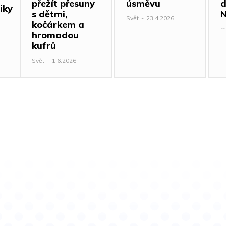
přežít přesuny
úsměvu
d
iky
s dětmi,
N
Svět
-
23.4.2026
kočárkem a
m
hromadou
kufrů
Svět
-
1.6.2026