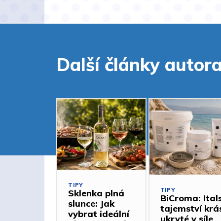
Další články autor
TIPY
TIPY
Sklenka plná
BiCroma: Ital
slunce: Jak
tajemství krá
vybrat ideální
ukryté v síle