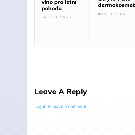
víno pro letní
dermokosmet
pohodu
man
-
1.7.2026
man
-
16.7.2026
Leave A Reply
Log in to leave a comment