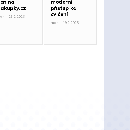
en na
moderní
akupky.cz
přístup ke
cvičení
an
-
23.2.2026
man
-
19.2.2026