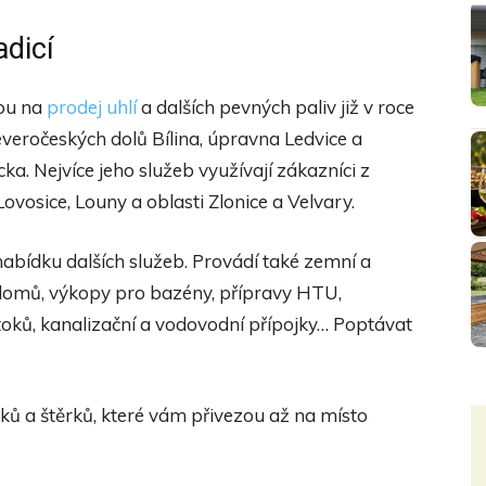
adicí
nou na
prodej uhlí
a dalších pevných paliv již v roce
veročeských dolů Bílina, úpravna Ledvice a
. Nejvíce jeho služeb využívají zákazníci z
ovosice, Louny a oblasti Zlonice a Velvary.
 nabídku dalších služeb. Provádí také zemní a
domů, výkopy pro bazény, přípravy HTU,
toků, kanalizační a vodovodní přípojky… Poptávat
sků a štěrků, které vám přivezou až na místo