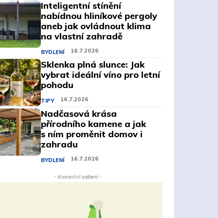
Inteligentní stínění
nabídnou hliníkové pergoly
aneb jak ovládnout klima
na vlastní zahradě
16.7.2026
BYDLENÍ
Sklenka plná slunce: Jak
vybrat ideální víno pro letní
pohodu
16.7.2026
TIPY
Nadčasová krása
přírodního kamene a jak
s ním proměnit domov i
zahradu
16.7.2026
BYDLENÍ
- Komerční sdělení -