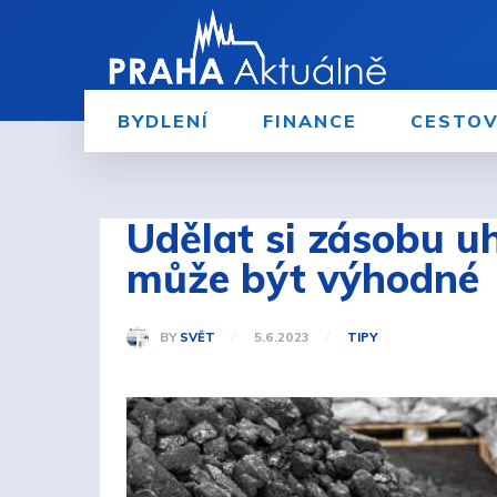
BYDLENÍ
FINANCE
CESTOV
Udělat si zásobu uh
může být výhodné
BY
SVĚT
5.6.2023
TIPY