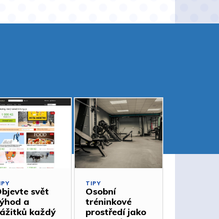
IPY
TIPY
bjevte svět
Osobní
ýhod a
tréninkové
ážitků každý
prostředí jako