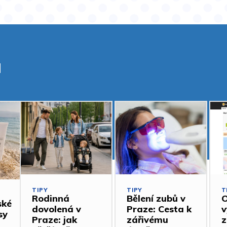
a
TIPY
TIPY
T
Rodinná
Bělení zubů v
O
ské
dovolená v
Praze: Cesta k
v
sy
Praze: jak
zářivému
z