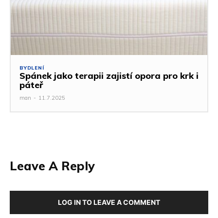
BYDLENÍ
Spánek jako terapii zajistí opora pro krk i
páteř
man
-
11.7.2025
Leave A Reply
LOG IN TO LEAVE A COMMENT