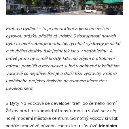
Praha a bydlení – to je téma, které zájemcům řešícím
bytovou otázku přidělává vrásky. S dostupností nových
bytů to není vůbec jednoduché, rychlost výstavby je nízká
a chybějící desítky tisíc jednotek jsou v nedohlednu. A
právě proto by si měl každý, kdo má zájem o atraktivní
adresu, pospíšit a rezervovat si byt v oblíbené lokalitě Na
Vackově co nejdříve. Řeč je o další fázi výstavby v rámci
úspěšného projektu českého developera Metrostav
Development.
S Byty Na Vackově se developer trefil do černého, horní
Žižkov prochází kompletní transformací a stává se z něj
nové moderní městské centrum. Samotný Vackov si však
nadále uchovává původní charakter a zůstává
ideálním