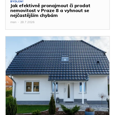
BYDLENÍ
Jak efektivně pronajmout či prodat
nemovitost v Praze 8 a vyhnout se
nejčastějším chybám
man
-
28.7.2026