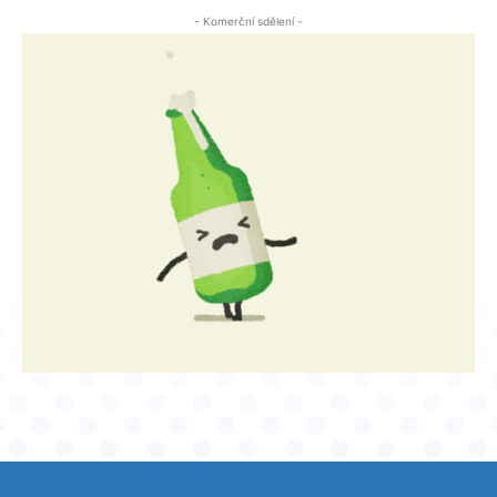
- Komerční sdělení -