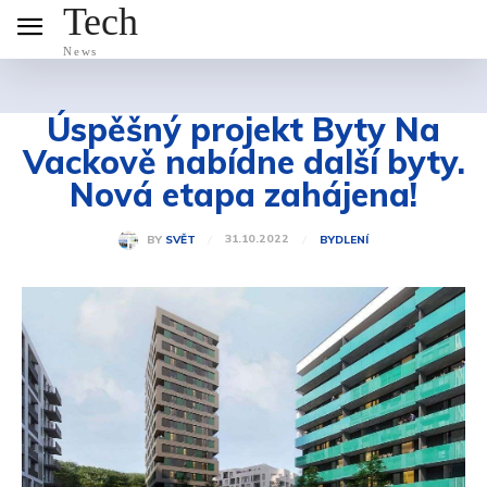
Tech
News
Úspěšný projekt Byty Na
Vackově nabídne další byty.
Nová etapa zahájena!
31.10.2022
BY
SVĚT
BYDLENÍ