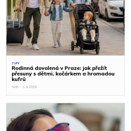
TIPY
Rodinná dovolená v Praze: jak přežít
přesuny s dětmi, kočárkem a hromadou
kufrů
Svět
-
1.6.2026