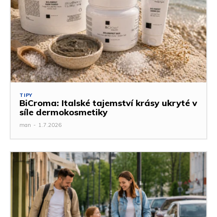
TIPY
BiCroma: Italské tajemství krásy ukryté v
síle dermokosmetiky
man
-
1.7.2026