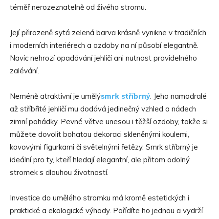
téměř nerozeznatelně od živého stromu.
Její přirozeně sytá zelená barva krásně vynikne v tradičních
i moderních interiérech a ozdoby na ní působí elegantně.
Navíc nehrozí opadávání jehličí ani nutnost pravidelného
zalévání.
Neméně atraktivní je umělý
smrk stříbrný
. Jeho namodralé
až stříbřité jehličí mu dodává jedinečný vzhled a nádech
zimní pohádky. Pevné větve unesou i těžší ozdoby, takže si
můžete dovolit bohatou dekoraci skleněnými koulemi,
kovovými figurkami či světelnými řetězy. Smrk stříbrný je
ideální pro ty, kteří hledají elegantní, ale přitom odolný
stromek s dlouhou životností.
Investice do umělého stromku má kromě estetických i
praktické a ekologické výhody. Pořídíte ho jednou a vydrží