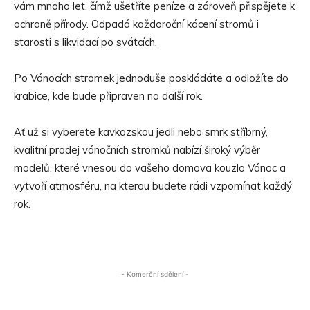
vám mnoho let, čímž ušetříte peníze a zároveň přispějete k
ochraně přírody. Odpadá každoroční kácení stromů i
starosti s likvidací po svátcích.
Po Vánocích stromek jednoduše poskládáte a odložíte do
krabice, kde bude připraven na další rok.
Ať už si vyberete kavkazskou jedli nebo smrk stříbrný,
kvalitní prodej vánočních stromků nabízí široký výběr
modelů, které vnesou do vašeho domova kouzlo Vánoc a
vytvoří atmosféru, na kterou budete rádi vzpomínat každý
rok.
- Komerční sdělení -