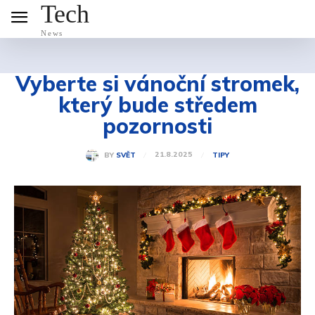
Tech
News
Vyberte si vánoční stromek,
který bude středem
pozornosti
21.8.2025
BY
SVĚT
TIPY