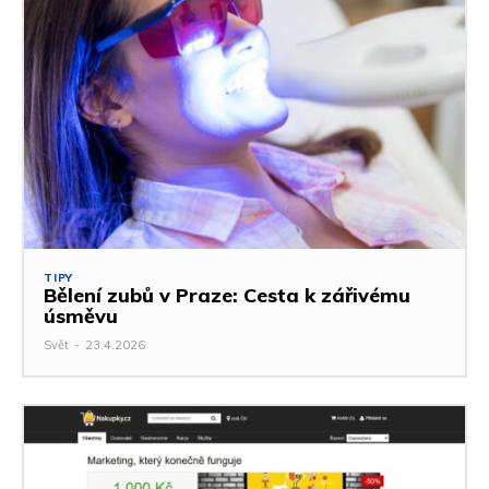
TIPY
Bělení zubů v Praze: Cesta k zářivému
úsměvu
Svět
-
23.4.2026