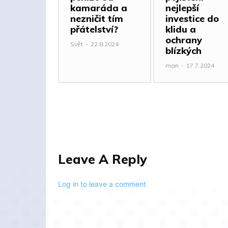
kamaráda a
nejlepší
nezničit tím
investice do
přátelství?
klidu a
ochrany
Svět
-
22.8.2024
blízkých
man
-
17.7.2024
Leave A Reply
Log in to leave a comment