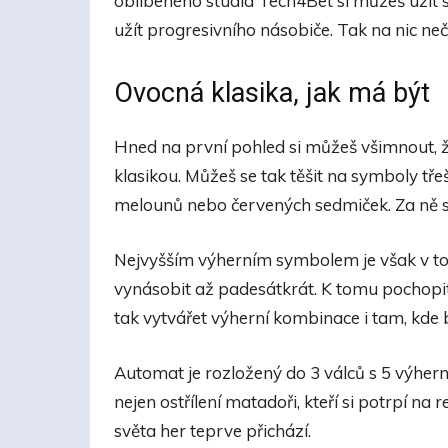
oblíbeného studia Tech4Bet si můžeš užít 
užít progresivního násobiče. Tak na nic neč
Ovocná klasika, jak má být
Hned na první pohled si můžeš všimnout, 
klasikou. Můžeš se tak těšit na symboly tře
melounů nebo červených sedmiček. Za ně si
Nejvyšším výherním symbolem je však v to
vynásobit až padesátkrát. K tomu pochopi
tak vytvářet výherní kombinace i tam, kde 
Automat je rozložený do 3 válců s 5 výhern
nejen ostřílení matadoři, kteří si potrpí na r
světa her teprve přichází.