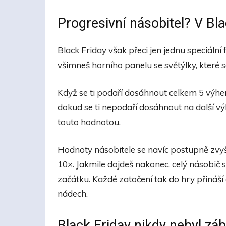
Progresivní násobitel? V Bl
Black Friday však přeci jen jednu speciální
všimneš horního panelu se světýlky, které s
Když se ti podaří dosáhnout celkem 5 výher, 
dokud se ti nepodaří dosáhnout na další vý
touto hodnotou.
Hodnoty násobitele se navíc postupně zvyšu
10×. Jakmile dojdeš nakonec, celý násobič s
začátku. Každé zatočení tak do hry přináší
nádech.
Black Friday nikdy nebyl zá