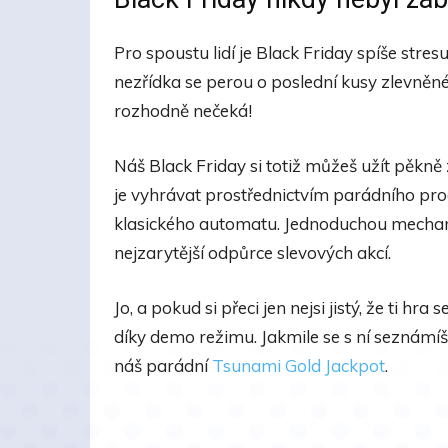
Pro spoustu lidí je Black Friday spíše stre
nezřídka se perou o poslední kusy zlevněn
rozhodně nečeká!
Náš Black Friday si totiž můžeš užít pěkn
je vyhrávat prostřednictvím parádního pr
klasického automatu. Jednoduchou mechaniku 
nejzarytější odpůrce slevových akcí.
Jo, a pokud si přeci jen nejsi jistý, že ti h
díky demo režimu. Jakmile se s ní seznámíš
náš parádní
Tsunami Gold Jackpot
.