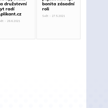
a družstevní
bonita zásadní
yt radí
roli
plikant.cz
Svět
-
27.5.2021
vět
-
26.6.2021