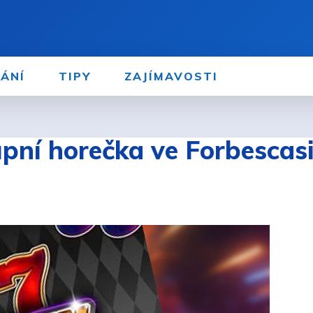
ÁNÍ
TIPY
ZAJÍMAVOSTI
upní horečka ve Forbescas