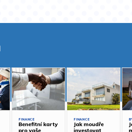
a
FINANCE
FINANCE
B
Benefitní karty
Jak moudře
J
pro vaše
investovat
m