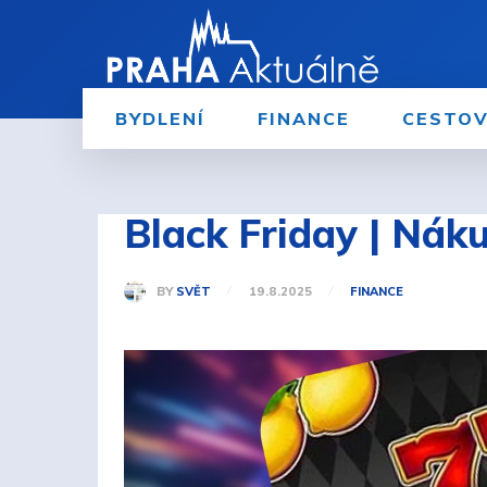
BYDLENÍ
FINANCE
CESTOV
Black Friday | Nák
BY
SVĚT
19.8.2025
FINANCE