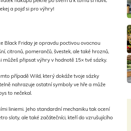
svátek nákupů pěkně po svém a k tomu si navíc
ekej a pojď si pro výhry!
že Black Friday je opravdu poctivou ovocnou
šní, citronů, pomerančů, švestek, ale také hroznů,
 můžeš připsat výhry v hodnotě 15× tvé sázky.
mto případě Wild, který dokáže tvoje sázky
telně nahrazuje ostatní symboly ve hře a může
bys to nečekal.
ími liniemi. Jeho standardní mechaniku tak ocení
etro sloty, ale také začátečníci, kteří do vzrušujícího