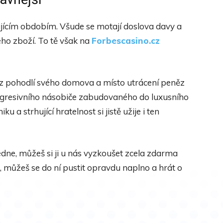
sujícím obdobím. Všude se motají doslova davy a
ého zboží. To tě však na
Forbescasino.cz
ě z pohodlí svého domova a místo utrácení peněz
ogresivního násobiče zabudovaného do luxusního
a strhující hratelnost si jistě užije i ten
ra sedne, můžeš si ji u nás vyzkoušet zcela zdarma
, můžeš se do ní pustit opravdu naplno a hrát o