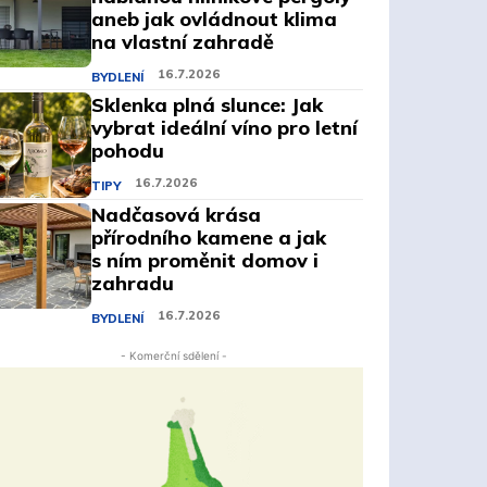
aneb jak ovládnout klima
na vlastní zahradě
16.7.2026
BYDLENÍ
Sklenka plná slunce: Jak
vybrat ideální víno pro letní
pohodu
16.7.2026
TIPY
Nadčasová krása
přírodního kamene a jak
s ním proměnit domov i
zahradu
16.7.2026
BYDLENÍ
- Komerční sdělení -