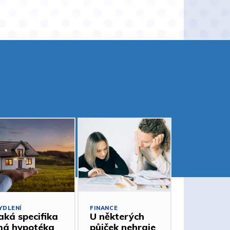
YDLENÍ
FINANCE
aká specifika
U některých
á hypotéka
půjček nehraje