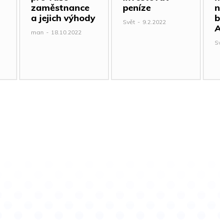
zaměstnance
peníze
n
a jejich výhody
b
Svět
-
9.2.2022
A
man
-
18.10.2022
S