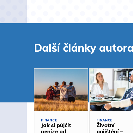
Další články autor
FINANCE
FINANCE
Jak si půjčit
Životní
peníze od
pojištění –