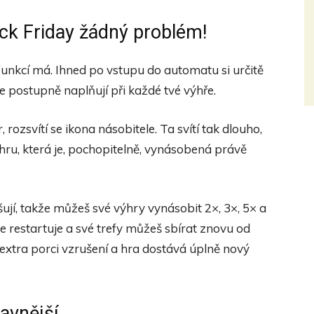
ack Friday žádný problém!
 funkcí má. Ihned po vstupu do automatu si určitě
e postupně naplňují při každé tvé výhře.
rozsvítí se ikona násobitele. Ta svítí tak dlouho,
hru, která je, pochopitelně, vynásobená právě
jí, takže můžeš své výhry vynásobit 2×, 3×, 5× a
e restartuje a své trefy můžeš sbírat znovu od
 extra porci vzrušení a hra dostává úplně nový
bavnější