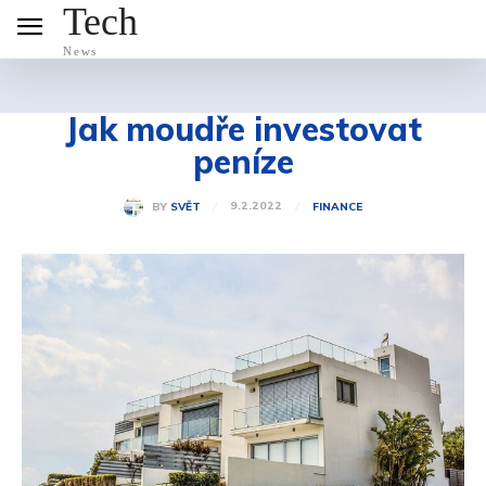
Tech
News
Jak moudře investovat
peníze
9.2.2022
BY
SVĚT
FINANCE