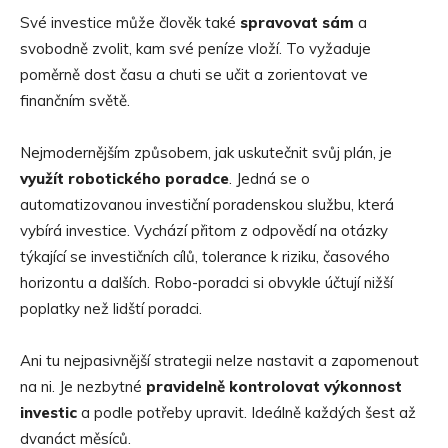
Své investice může člověk také
spravovat sám
a
svobodně zvolit, kam své peníze vloží. To vyžaduje
poměrně dost času a chuti se učit a zorientovat ve
finančním světě.
Nejmodernějším způsobem, jak uskutečnit svůj plán, je
využít robotického poradce
. Jedná se o
automatizovanou investiční poradenskou službu, která
vybírá investice. Vychází přitom z odpovědí na otázky
týkající se investičních cílů, tolerance k riziku, časového
horizontu a dalších. Robo-poradci si obvykle účtují nižší
poplatky než lidští poradci.
Ani tu nejpasivnější strategii nelze nastavit a zapomenout
na ni. Je nezbytné
pravidelně kontrolovat výkonnost
investic
a podle potřeby upravit. Ideálně každých šest až
dvanáct měsíců.