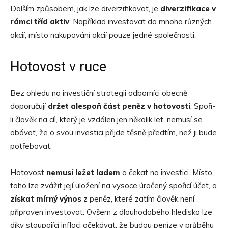
Dalším způsobem, jak lze diverzifikovat, je
diverzifikace v
rámci tříd aktiv
. Například investovat do mnoha různých
akcií, místo nakupování akcií pouze jedné společnosti.
Hotovost v ruce
Bez ohledu na investiční strategii odborníci obecně
doporučují
držet alespoň část peněz v hotovosti
. Spoří-
li člověk na cíl, který je vzdálen jen několik let, nemusí se
obávat, že o svou investici přijde těsně předtím, než ji bude
potřebovat.
Hotovost
nemusí ležet ladem
a čekat na investici. Místo
toho lze zvážit její uložení na vysoce úročený spořicí účet, a
získat mírný výnos
z peněz, které zatím člověk není
připraven investovat. Ovšem z dlouhodobého hlediska lze
díky stoupající inflaci očekávat, že budou peníze v průběhu