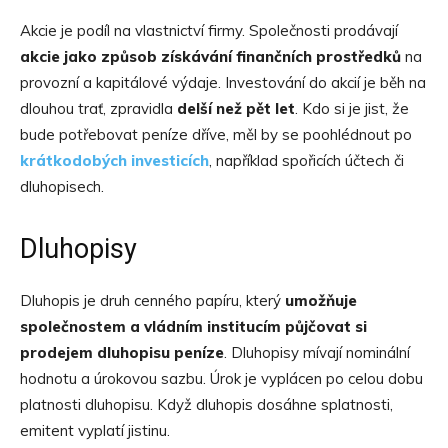
Akcie je podíl na vlastnictví firmy. Společnosti prodávají
akcie jako způsob získávání finančních prostředků
na
provozní a kapitálové výdaje. Investování do akcií je běh na
dlouhou trať, zpravidla
delší než pět let
. Kdo si je jist, že
bude potřebovat peníze dříve, měl by se poohlédnout po
krátkodobých investicích
, například spořicích účtech či
dluhopisech.
Dluhopisy
Dluhopis je druh cenného papíru, který
umožňuje
společnostem a vládním institucím půjčovat si
prodejem dluhopisu peníze
. Dluhopisy mívají nominální
hodnotu a úrokovou sazbu. Úrok je vyplácen po celou dobu
platnosti dluhopisu. Když dluhopis dosáhne splatnosti,
emitent vyplatí jistinu.