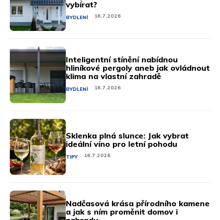
vybírat?
16.7.2026
BYDLENÍ
Inteligentní stínění nabídnou
hliníkové pergoly aneb jak ovládnout
klima na vlastní zahradě
16.7.2026
BYDLENÍ
Sklenka plná slunce: Jak vybrat
ideální víno pro letní pohodu
16.7.2026
TIPY
Nadčasová krása přírodního kamene
a jak s ním proměnit domov i
zahradu