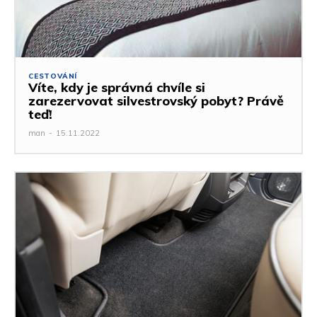
CESTOVÁNÍ
Víte, kdy je správná chvíle si
zarezervovat silvestrovský pobyt? Právě
teď!
man
-
15.11.2022