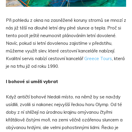
Při pohledu z okna na zasněžené koruny stromů se mnozí z
nás již těší na dlouhé letní dny plné slunce a tepla. Proč si
tento pocit ještě neumocnit plánováním letní dovolené.
Navíc, pokud si letní dovolenou zajistíme v předstihu,
můžeme využít slev, které cestovní kanceláře nabízejí.
Kvalitní servis nabízí cestovní kancelář
Greece Tours
, která
je na trhu již od roku 1990.
I bohové si uměli vybrat
Když antičtí bohové hledali místo, na němž by se navždy
usídlili, zvolili si nakonec nejvyšší řeckou horu Olymp. Od té
doby z ní shlížejí na úrodnou krajinu omývanou čtyřmi
křišťálově čistými moři, na zemi věčně ozářenou sluncem a
obývanou hrdými, ale velmi pohostinnými lidmi. Řecko je