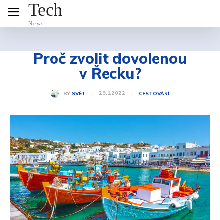
Tech
News
Proč zvolit dovolenou
v Řecku?
29.1.2022
BY
SVĚT
CESTOVÁNÍ