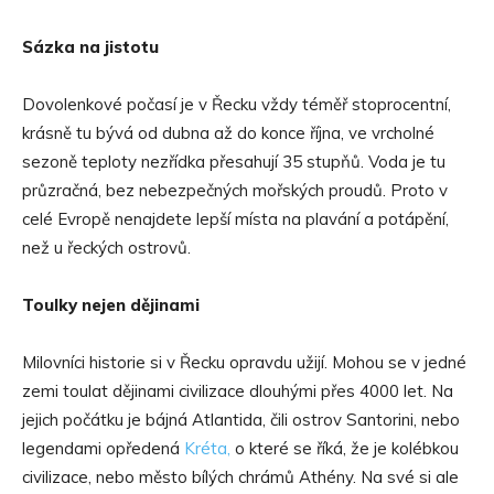
Sázka na jistotu
Dovolenkové počasí je v Řecku vždy téměř stoprocentní,
krásně tu bývá od dubna až do konce října, ve vrcholné
sezoně teploty nezřídka přesahují 35 stupňů. Voda je tu
průzračná, bez nebezpečných mořských proudů. Proto v
celé Evropě nenajdete lepší místa na plavání a potápění,
než u řeckých ostrovů.
Toulky nejen dějinami
Milovníci historie si v Řecku opravdu užijí. Mohou se v jedné
zemi toulat dějinami civilizace dlouhými přes 4000 let. Na
jejich počátku je bájná Atlantida, čili ostrov Santorini, nebo
legendami opředená
Kréta,
o které se říká, že je kolébkou
civilizace, nebo město bílých chrámů Athény. Na své si ale