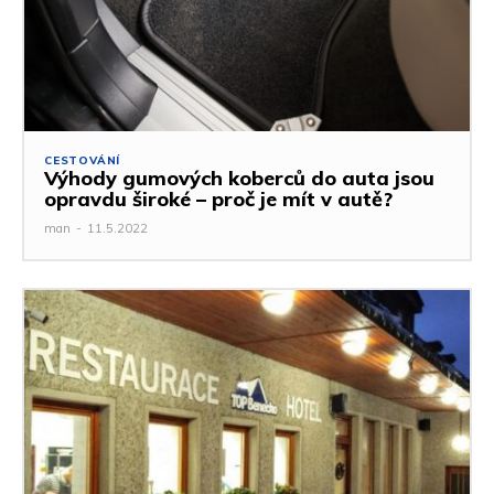
CESTOVÁNÍ
Výhody gumových koberců do auta jsou
opravdu široké – proč je mít v autě?
man
-
11.5.2022