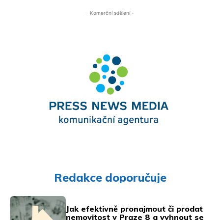
- Komerční sdělení -
Redakce doporučuje
Jak efektivně pronajmout či prodat
nemovitost v Praze 8 a vyhnout se