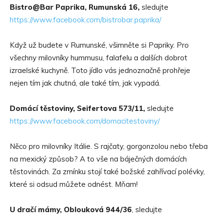
Bistro@Bar Paprika, Rumunská 16,
sledujte
https://www.facebook.com/bistrobar.paprika/
Když už budete v Rumunské, všimněte si Papriky. Pro
všechny milovníky hummusu, falafelu a dalších dobrot
izraelské kuchyně. Toto jídlo vás jednoznačně prohřeje
nejen tím jak chutná, ale také tím, jak vypadá.
Domácí těstoviny, Seifertova 573/11,
sledujte
https://www.facebook.com/domacitestoviny/
Něco pro milovníky Itálie. S rajčaty, gorgonzolou nebo třeba
na mexický způsob? A to vše na báječných domácích
těstovinách. Za zmínku stojí také božské zahřívací polévky,
které si odsud můžete odnést. Mňam!
U dračí mámy, Oblouková 944/36
, sledujte