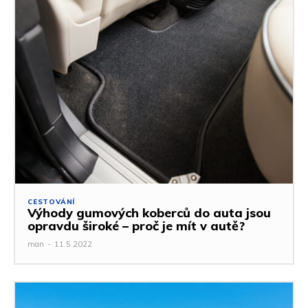
CESTOVÁNÍ
Výhody gumových koberců do auta jsou
opravdu široké – proč je mít v autě?
man
-
11.5.2022