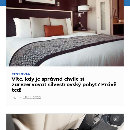
CESTOVÁNÍ
Víte, kdy je správná chvíle si
zarezervovat silvestrovský pobyt? Právě
teď!
man
-
15.11.2022