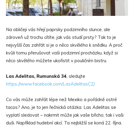
Na obličeji vás hřejí paprsky podzimního slunce, ale
zároveň už trochu cítíte, jak vás studí prsty? Tak to je
nejvyšší čas zahřát si je o něco skvělého k snědku. A proč
kvůli tomu přerušovat vaši podzimní procházku, když si
něco skvělého můžete ukořistit v pouličním bistru.
Las Adelitas, Rumunská 34
, sledujte
https://www.facebook.com/LasAdelitasCZ/
Co vás může zahřát lépe než Mexiko a pořádně ostré
tacos? Ano, je to jen řečnická otázka. Las Adelitas se
vyplatí sledovat – nakrmit může jak vaše břicho, tak i vaši
duši. Například hudební akcí. Ta nejbližší se koná 22. října.