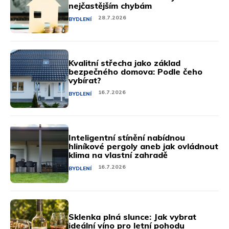
nejčastějším chybám
28.7.2026
BYDLENÍ
Kvalitní střecha jako základ
bezpečného domova: Podle čeho
vybírat?
16.7.2026
BYDLENÍ
Inteligentní stínění nabídnou
hliníkové pergoly aneb jak ovládnout
klima na vlastní zahradě
16.7.2026
BYDLENÍ
Sklenka plná slunce: Jak vybrat
ideální víno pro letní pohodu